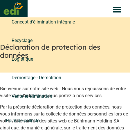
Passer
Services
au
contenu
Concept d'élimination intégrale
Recyclage
Déclaration de protection des
données
Logistique
Démontage - Démolition
Bienvenue sur notre site web ! Nous nous réjouissons de votre
visite et de l'intérêt que vous portez à nos services.
Vente et élimination
Par la présente déclaration de protection des données, nous
vous informons sur la collecte de données personnelles lors de
Point de collecte
votre visite sur l'un des sites web de Bühlmann Holding SA
ainsi que, de manière générale, sur le traitement des données