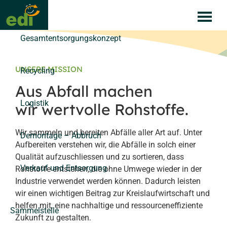
Skip
Services
to
content
Gesamtentsorgungskonzept
UNSERE MISSION
Recycling
Aus Abfall machen
Logistik
wir wertvolle Rohstoffe.
Wir sammeln und bereiten Abfälle aller Art auf. Unter
Demontage – Abbruch
Aufbereiten verstehen wir, die Abfälle in solch einer
Qualität aufzuschliessen und zu sortieren, dass
Verkauf und Entsorgung
Rohstoffe entstehen, die ohne Umwege wieder in der
Industrie verwendet werden können. Dadurch leisten
wir einen wichtigen Beitrag zur Kreislaufwirtschaft und
helfen mit, eine nachhaltige und ressourceneffiziente
Sammelstelle
Zukunft zu gestalten.