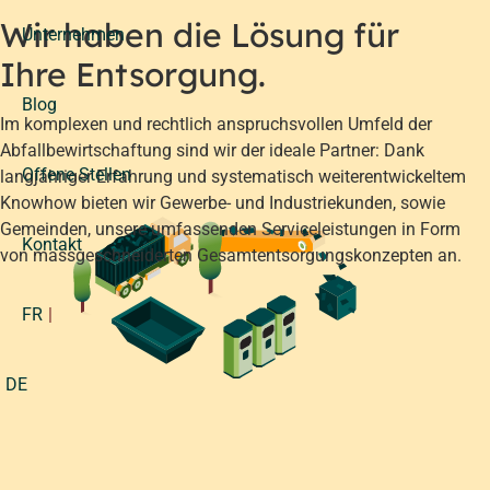
Wir haben die Lösung für
Unternehmen
Ihre Entsorgung.
Blog
Im komplexen und rechtlich anspruchsvollen Umfeld der
Abfallbewirtschaftung sind wir der ideale Partner: Dank
Offene Stellen
langjähriger Erfahrung und systematisch weiterentwickeltem
Knowhow bieten wir Gewerbe- und Industriekunden, sowie
Gemeinden, unsere umfassenden Serviceleistungen in Form
Kontakt
von massgeschneiderten Gesamtentsorgungskonzepten an.
FR
DE